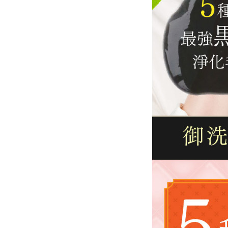
2026 年 3 月
2026 年 2 月
2026 年 1 月
2025 年 12 月
2025 年 11 月
2025 年 10 月
2025 年 9 月
2025 年 8 月
2025 年 7 月
2025 年 6 月
2025 年 5 月
2025 年 4 月
2025 年 3 月
2025 年 2 月
2025 年 1 月
2024 年 12 月
2024 年 11 月
2024 年 10 月
2024 年 9 月
2024 年 8 月
2024 年 7 月
2024 年 6 月