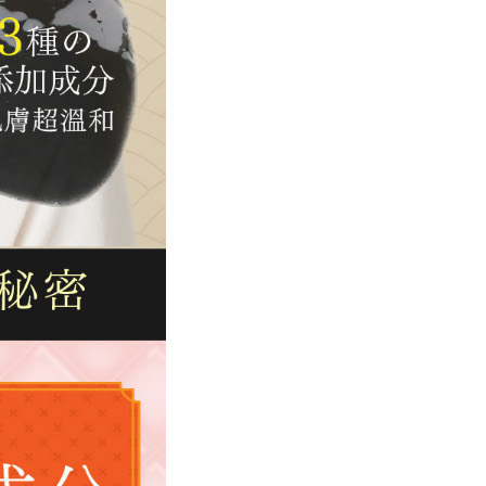
洗臉卸妝用品推薦
洗臉產品推薦
洗面凝膠推薦
深層毛孔洗顏凝膠
深層清潔毛孔產品
深層清潔毛孔髒污方法
深層清潔洗面乳
清潔卸妝推薦
溫和純素植萃洗臉凝膠
痘痘肌要如何保養
純淨天然洗卸聖品
臉部保養商品推薦
臉部去角質的方法
臉部清潔產品推薦
臉部清潔用品
超淨緻保養型洗卸精萃
超潔淨洗卸膠
黑頭剋星