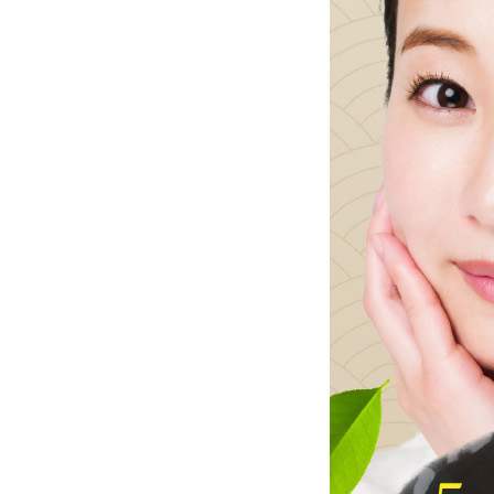
愈撐愈大，而且化妝品殘留在皮膚上，亦會使皮膚
一推薦
日本御洗肌溫感炭洗卸凝膠可卸除隔離霜、
雙重清潔。並能溫和舒緩地幫助肌膚做好角質管理
總是擺脫不了黑頭粉刺和痘痘嗎？針對惱人的黑頭
氣墊泡沫擁有洗淨老廢角質、增強保濕力與舒緩敏
其不易致痘。
彙整
2026 年 8 月
2026 年 7 月
2026 年 6 月
2026 年 5 月
2026 年 4 月