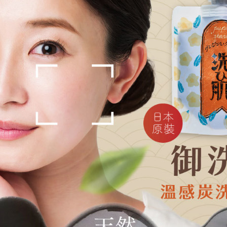
未能吸收其後的護膚品，破壞皮膚的含水量和彈性，
卸妝洗臉二
飾底乳、輕薄底妝等淡妝，也可以當作日常洗面乳使用，給予肌
。而多重的長效保濕成分讓肌膚在沖洗後也能長時間保涵水分。
粉刺，
卸妝洗臉二合一推薦
日本御洗肌溫感炭洗卸凝膠中的超彈
弱肌膚等三大功效。此外，無添加酒精、防腐劑與香料的特色，