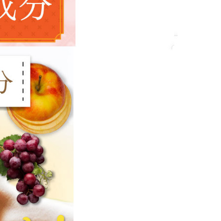
近期文章
毛孔粗大保養品是油肌女孩的夏日救星，告別草
莓鼻的溫柔守護
告別士多啤梨鼻！卸妝凝膠天然植萃洗出零毛孔
的清透呼吸肌
洗面凝膠的毛孔奇蹟！一乾二淨、洗出透亮蛋白
肌
告別粉刺貼的撕扯！卸妝凝膠溫和浮出、肌膚零
負擔
洗面凝膠清爽去油、洗出零顆粒感
近期留言
尚無留言可供顯示。