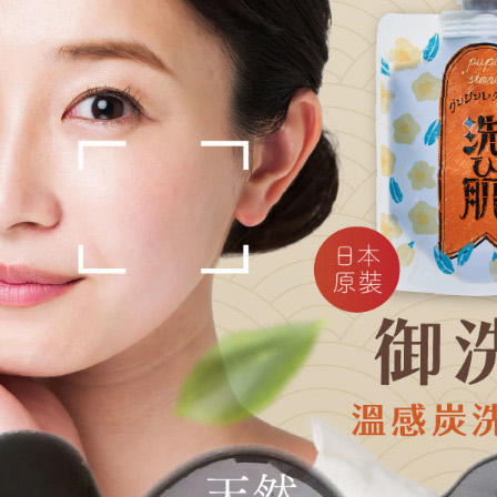
刺的出現就是因為毛孔粗大而導致細菌滋生，還有周圍環境污染
維生素A、C、E，能安撫肌膚不適、調理油脂平衡，不只使肌膚
，絕對是夏日肌膚保養必備的第一步。
來維持清爽的感覺，但也有一派建議少洗臉，避免能夠油脂過度
款專為敏弱肌所設計的肌膚清潔產品，使用時乳液狀的洗面乳會
幫助肌膚鎖水保濕。