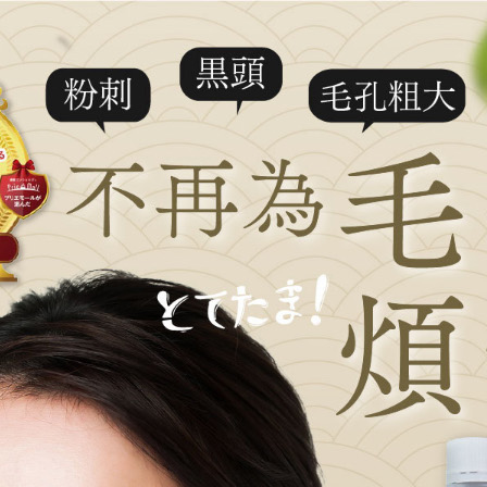
賣店
分，敏感肌膚也很推薦清潔毛孔產品，洗臉就有卸妝、深層清潔、緊實毛孔、去
機不對或器具不乾淨，都可能會造成細菌感染，導致毛孔變大；