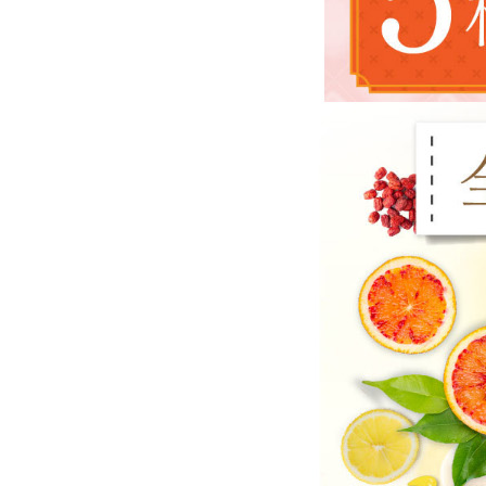
2024 年 5 月
2024 年 4 月
2024 年 3 月
2024 年 2 月
2024 年 1 月
2023 年 12 月
2023 年 11 月
2023 年 10 月
2023 年 9 月
2023 年 8 月
2023 年 7 月
分類
卸妝凝膠
卸妝產品推薦
卸妝神器
去黑頭收毛孔方法