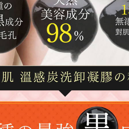
水嫩的狀態！
損肌膚，讓肌膚綻放透靚
女生關注的皮膚問題，
洗面凝膠
透過EGCG強化肌膚的防禦力；
膚的天然油脂；再加上白茶精粹保護肌膚不受環境傷害；不僅能
彩妝、防曬、過多的皮脂與灰塵，洗面凝膠還能有效舒緩肌膚，
采。