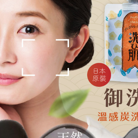
步，好好洗臉、挑選適合的洗面乳真的很重要！
推薦洗臉產品
添
粉紅礦泥，所以皂霜質地帶有粉嫩色澤，將具有黏性的皂霜充分
雙重清潔。並能溫和舒緩地幫助肌膚做好角質管理。而多重的長
在沖洗後也能長時間保涵水分。
膚的毛孔重新深呼吸，洗
脂分泌旺盛，加上臉上的彩妝，讓肌膚悶得喘不過起來！
推薦收
土、皂石、硫磺所組成的潔淨礦物質配方，賦予肌膚透明感，綿
和、徹底洗淨毛孔，體驗毛孔從裡到外的潔淨感，在洗完臉後感