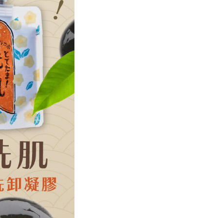
保養型卸妝凝膠推薦
卸妝洗臉二合一推薦
去黑頭收毛孔方法
去黑頭產品推薦
好用的卸妝產品
如何洗臉才不會長痘痘
徹底清除黑頭粉刺方法
收毛孔產品推薦
敏感肌卸妝產品
敏感肌洗臉洗面乳推薦
有效去黑頭粉刺產品
毛孔深層清潔泥
毛孔粗大保養品推薦
毛孔粗大保養怎麼做
毛孔粗大救星
洗卸兩用懶人救星
洗卸凝膠女人我最大
洗卸合一推薦
洗卸神器淨顏露