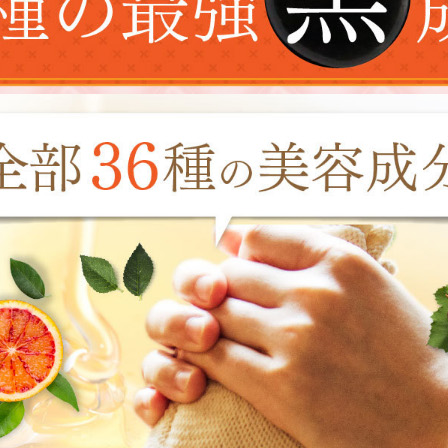
角栓、黑頭粉刺與老廢角
鼻子上的黑頭，時間長了，毛孔會變得越來越大，連粉都蓋不住
妝神器
選取自天然中草藥植物中的精華成分，天然安全，主要通
入肌膚，吸走多餘油脂，卸妝神器幫助改善出油、顆粒等肌膚不
顆粒的平滑肌膚。