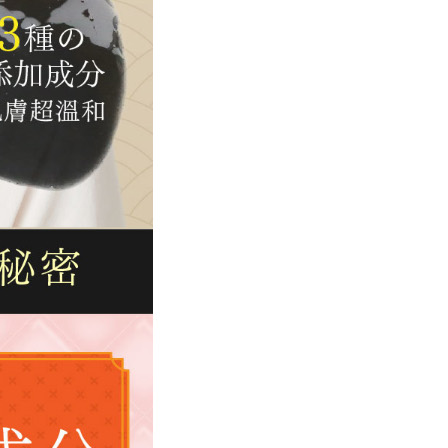
洗臉卸妝用品推薦
洗臉產品推薦
洗面凝膠推薦
深層毛孔洗顏凝膠
深層清潔毛孔產品
深層清潔毛孔髒污方法
深層清潔洗面乳
清潔卸妝推薦
溫和純素植萃洗臉凝膠
痘痘肌要如何保養
純淨天然洗卸聖品
臉部保養商品推薦
臉部去角質的方法
臉部清潔產品推薦
臉部清潔用品
輔
超淨緻保養型洗卸精萃
超潔淨洗卸膠
黑頭剋星