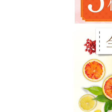
卸妝神器能徹底清除
質
發
2023 年 8 月 17 日
平時最煩惱的就是
佈
分
卸妝神器
了，非常苦惱，
卸
日
類
過活性炭、礦泥深
期:
穩定狀況，打造零