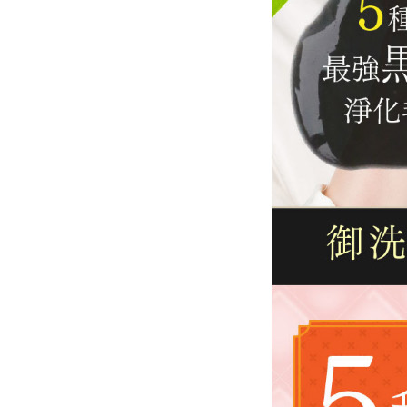
下一篇文章
章:
陽光與乾淨的完美生活！毛孔
下
一
篇
文
章:
彙整
2026 年 8 月
2026 年 7 月
2026 年 6 月
2026 年 5 月
2026 年 4 月
2026 年 3 月
2026 年 2 月
2026 年 1 月