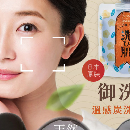
體的屏障修護能力變慢，肌膚代謝也漸漸變差、容易角質堆積，
極易發展成反覆難癒的頑固黑頭？這款專為熟齡與敏感體質研發
膠
，是您的肌膚守護神品，精選溫和、安全無負擔的天然積雪
度火山泥精華，不刺激敏弱肌膚，使用方便，每天當作日常洗臉
膠其顯著的溫和煥白效果，能逐步活化肌底代謝，帶走局部髒
重回健康，用最安全、最自然的方式，幫您守住無瑕美麗！
清潔毛孔產品幫你建立毛孔防禦屏障