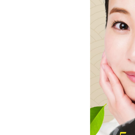
隨著年齡增長，身
一旦熬夜或多油，
作
admin
的天然植萃
洗面凝
者
發
2026 年 6 月 10 日
草、洋甘菊與高濃
佈
分
洗面凝膠
定時使用，洗面凝
日
類
污，促進肌膚屏障
期:
文
上一篇文章
章
擺脫粉塵與多油的危害！深層
上
一
導
篇
覽
文