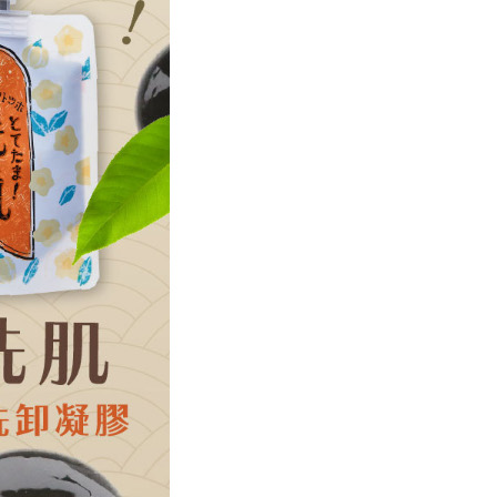
保養型卸妝凝膠推薦
卸妝洗臉二合一推薦
去黑頭收毛孔方法
去黑頭產品推薦
好用的卸妝產品
如何洗臉才不會長痘痘
徹底清除黑頭粉刺方法
收毛孔產品推薦
敏感肌卸妝產品
敏感肌洗臉洗面乳推薦
有效去黑頭粉刺產品
毛孔深層清潔泥
毛孔粗大保養品推薦
毛孔粗大保養怎麼做
毛孔粗大救星
洗卸兩用懶人救星
洗卸凝膠女人我最大
洗卸合一推薦
洗卸神器淨顏露