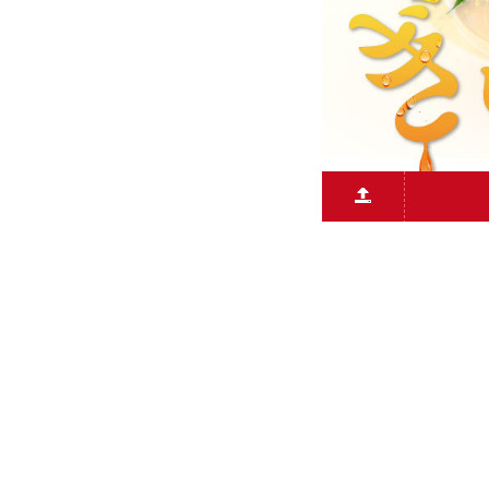
2024 年 2 月
2024 年 1 月
2023 年 12 月
2023 年 11 月
2023 年 10 月
2023 年 9 月
2023 年 8 月
2023 年 7 月
分類
卸妝凝膠
卸妝產品推薦
卸妝神器
去黑頭收毛孔方法
收毛孔產品推薦
毛孔粗大保養品
洗臉凝膠