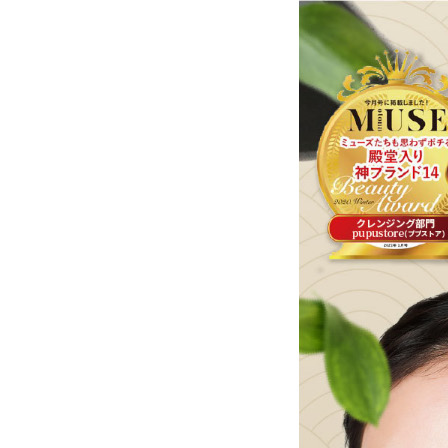
日本御洗肌溫感炭洗卸凝膠專
日本製造的御洗肌乃純淨天然洗卸聖品，內含98%天然美容成
妝二合一洗面凝膠，保養型超潔淨洗卸膠。
熟齡媽媽的肌膚防禦
適通暢生活