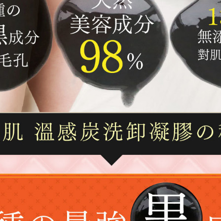
粗大保養品幫你洗去渾身油膩感