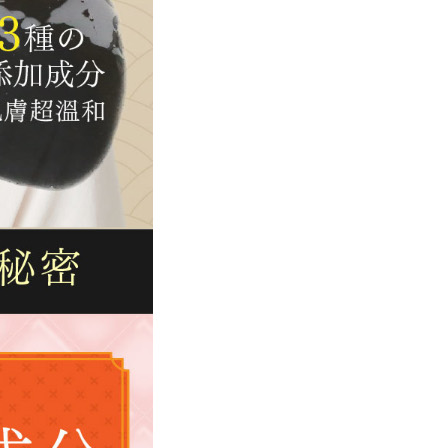
洗臉卸妝用品推薦
洗臉產品推薦
洗面凝膠推薦
深層毛孔洗顏凝膠
深層清潔毛孔產品
深層清潔毛孔髒污方法
深層清潔洗面乳
清潔卸妝推薦
溫和純素植萃洗臉凝膠
痘痘肌要如何保養
純淨天然洗卸聖品
臉部保養商品推薦
臉部去角質的方法
臉部清潔產品推薦
臉部清潔用品
超淨緻保養型洗卸精萃
超潔淨洗卸膠
黑頭剋星