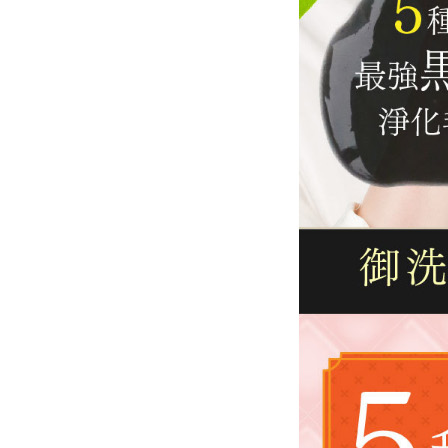
下一篇文章
章:
卸妝凝膠的吸附力，深層掏空
下
一
篇
文
章:
彙整
2026 年 8 月
2026 年 7 月
2026 年 6 月
2026 年 5 月
2026 年 4 月
2026 年 3 月
2026 年 2 月
2026 年 1 月