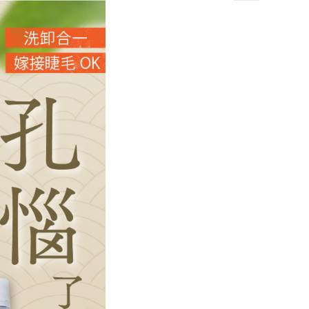
角質、保濕的洗卸神器。御洗肌溫感炭洗卸凝膠是溫和洗淨＋卸
搜尋
搜
尋