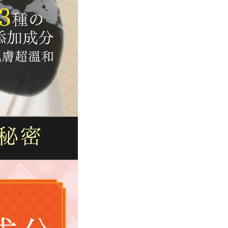
洗臉卸妝用品推薦
洗臉產品推薦
洗面凝膠推薦
深層毛孔洗顏凝膠
深層清潔毛孔產品
深層清潔毛孔髒污方法
深層清潔洗面乳
清潔卸妝推薦
溫和純素植萃洗臉凝膠
痘痘肌要如何保養
純淨天然洗卸聖品
臉部保養商品推薦
臉部去角質的方法
臉部清潔產品推薦
臉部清潔用品
超淨緻保養型洗卸精萃
超潔淨洗卸膠
黑頭剋星