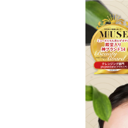
日本御洗肌溫感炭洗卸凝膠專
日本製造的御洗肌乃純淨天然洗卸聖品，內含98%天然美容成
妝二合一洗面凝膠，保養型超潔淨洗卸膠。
卸妝凝膠的吸附力，
膚質