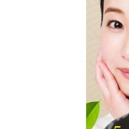
黑頭的本質就是沒
萃取。墨角藻富含
作
admin
樣深入毛孔最深處
者
發
2026 年 7 月 7 日
洗臉步驟中，使用
佈
分
卸妝凝膠
瑩剔透。卸妝凝膠
日
類
讓你的肌膚享受來
期:
文
上一篇文章
章
洗臉凝膠草本控油調理，清爽
上
一
導
篇
覽
文