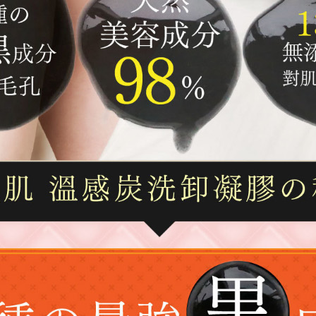
粉刺一洗空