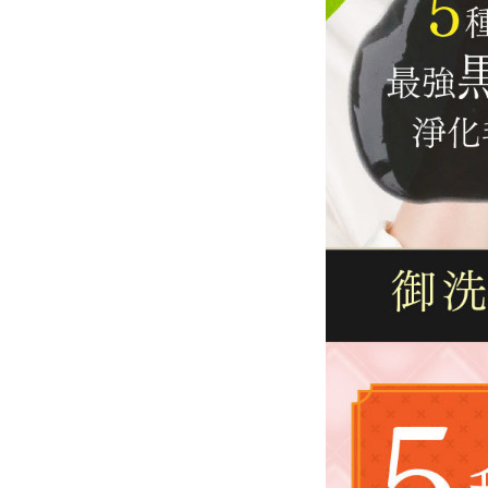
下一篇文章
章:
洗面凝膠精準控油疏通、黑頭
下
一
篇
文
章:
彙整
2026 年 8 月
2026 年 7 月
2026 年 6 月
2026 年 5 月
2026 年 4 月
2026 年 3 月
2026 年 2 月
2026 年 1 月