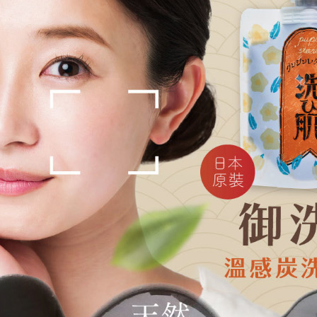
洗乾淨的油脂混合物，這款
卸妝凝膠
核心成分為天然深海墨角藻
海洋多糖，擁有驚人的髒污吸附與深層代謝能力，能像潛水艇一
，將黑頭、油垢徹底掏空。這款產品將高效的深層清潔融入日常
極為方便。洗後效果立竿見影，鼻頭黑點大幅減少，毛孔重現晶
純天然海洋生態配方，不含任何石油系界面活性劑，每天使用，
自大海的純淨與清爽。
暢快、一洗徹底終結草莓鼻