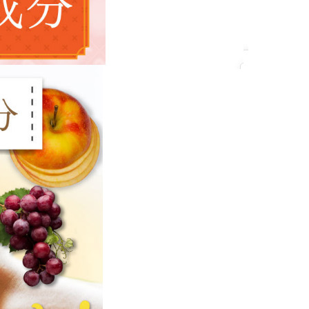
近期文章
毛孔粗大保養品是油肌女孩的夏日救星，告別草
莓鼻的溫柔守護
告別士多啤梨鼻！卸妝凝膠天然植萃洗出零毛孔
的清透呼吸肌
洗面凝膠的毛孔奇蹟！一乾二淨、洗出透亮蛋白
肌
告別粉刺貼的撕扯！卸妝凝膠溫和浮出、肌膚零
負擔
洗面凝膠清爽去油、洗出零顆粒感
近期留言
尚無留言可供顯示。