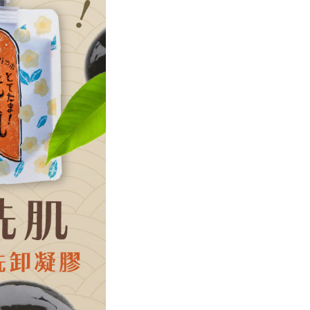
保養型卸妝凝膠推薦
卸妝洗臉二合一推薦
去黑頭收毛孔方法
去黑頭產品推薦
好用的卸妝產品
如何洗臉才不會長痘痘
徹底清除黑頭粉刺方法
收毛孔產品推薦
敏感肌卸妝產品
敏感肌洗臉洗面乳推薦
有效去黑頭粉刺產品
毛孔深層清潔泥
毛孔粗大保養品推薦
毛孔粗大保養怎麼做
毛孔粗大救星
洗卸兩用懶人救星
洗卸凝膠女人我最大
洗卸合一推薦
洗卸神器淨顏露