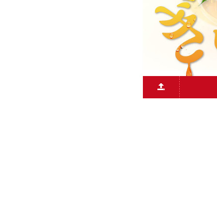
2024 年 2 月
2024 年 1 月
2023 年 12 月
2023 年 11 月
2023 年 10 月
2023 年 9 月
2023 年 8 月
2023 年 7 月
分類
卸妝凝膠
卸妝產品推薦
卸妝神器
去黑頭收毛孔方法
收毛孔產品推薦
毛孔粗大保養品
洗臉凝膠